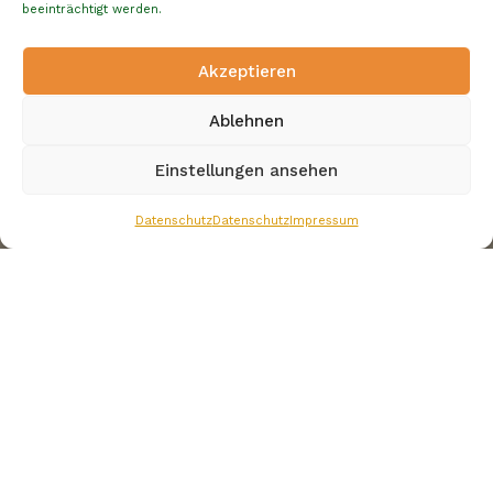
beeinträchtigt werden.
Akzeptieren
Ablehnen
Einstellungen ansehen
Datenschutz
Datenschutz
Impressum
Die Share Happiness Foundation ermöglicht
Besuche der KlinikClowns bei krebskranken
Kindern und Jugendlichen
„Glück ist das Einzige, das sich verdoppelt, wenn man
es teilt!“ ist der Leitspruch der Share Happiness