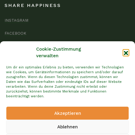
SHARE HAPPINESS
INSTAGRAM
FACEBOOK
TWITTER
Cookie-Zustimmung
verwalten
PROJEKTE
Um dir ein optimales Erlebnis zu bieten, verwenden wir Technologien
wie Cookies, um Geräteinformationen zu speichern und/oder darauf
zuzugreifen. Wenn du diesen Technologien zustimmst, können wir
HILFSGÜTER FÜR MUGU
Daten wie das Surfverhalten oder eindeutige IDs auf dieser Website
verarbeiten. Wenn du deine Zustimmung nicht erteilst oder
GRUNDSCHULE IN DHUNKHARKA
zurückziehst, können bestimmte Merkmale und Funktionen
beeinträchtigt werden.
PALLIATIVSTATION EBERSBERG
Akzeptieren
SRIJANSIL WAISENHAUS
Ablehnen